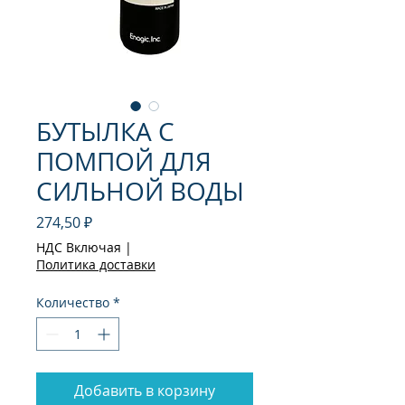
БУТЫЛКА С
ПОМПОЙ ДЛЯ
СИЛЬНОЙ ВОДЫ
Цена
274,50 ₽
НДС Включая
|
Политика доставки
Количество
*
Добавить в корзину