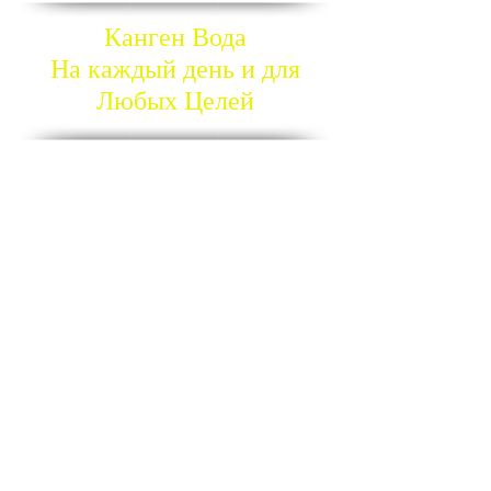
Канген Вода
На каждый день и для
Любых Целей
Правильная вода -
залог Здоровья!
В настоящее время горожане живут не в
простых условиях. Плохая экология
(радиационный фон, загазованность итд),
нездоровое питание, стресс,
злоупотребление алкоголем и табаком,
прием лекарственных препаратов, болезни и
многое другое. А главное – неполезная вода,
которую пьют люди! Ученые и врачи уже
давно отмечают тенденцию быстрого
закисления организма на фоне этих