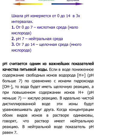
Шкала pН измеряется от 0 до 14 в 3х
интервалах.
1.
От 0 до 7 – кислотная среда (мало
кислорода)
2.
pH 7 – нейтральная среда
3.
От 7 до 14 – щелочная среда (много
кислорода)
pH считается одним из важнейших показателей
качества питьевой воды.
Если в воде пониженное
содержание свободных ионов водорода [H+] (рН
больше 7) по сравнению с ионами гидроксида
[ОН-], то вода будет иметь щелочную реакцию, а
при повышенном содержании ионов Н+ (рН
меньше 7) — кислую реакцию. В идеально чистой
дистиллированной воде эти ионы будут
уравновешивать друг друга. Когда концентрации
обоих видов ионов в растворе одинаковы,
говорят, что раствор имеет нейтральную
реакцию. В нейтральной воде показатель рН
равен 7.