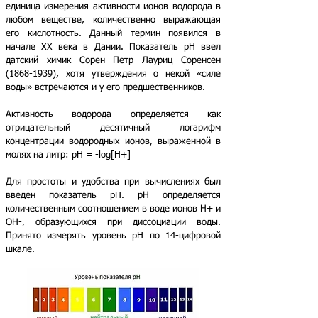
единица измерения активности ионов водорода в
любом веществе, количественно выражающая
его кислотность. Данный термин появился в
начале ХХ века в Дании. Показатель pH ввел
датский химик Сорен Петр Лауриц Соренсен
(1868-1939)
, хотя утверждения о некой «силе
воды» встречаются и у его предшественников.
Активность водорода определяется как
отрицательный десятичный логарифм
концентрации водородных ионов, выраженной в
молях на литр: pH = -log[H+]
Для простоты и удобства при вычислениях был
введен показатель pH. рН определяется
количественным соотношением в воде ионов Н+ и
ОН-, образующихся при диссоциации воды.
Принято измерять уровень pH по 14-цифровой
шкале.