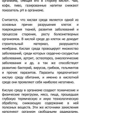
организма, смещая его в сторону кислот. Чай,
кофе, пиво, газированные напитки снижают
показатель pH в организме.
Считается, что кислая среда является одной из
основных причин разрушения клеток и
повреждения тканей, развития заболеваний и
процессов старения, росту болезнетворных
организмов. В кислой среде до клеток не доходит
строительный материал, разрушается
мембрана.
Кислая среда провоцирует множество
заболеваний,
среди которых сердечно-сосудистые
заболевания, артрит, остеопороз, онкологические
заболевания и др, а так же способствует
развитию бактерий, вирусов, грибков, гельминтов
и прочих паразитов. Паразиты предпочитают
кислую среду обитания, и именно в кислотной
среде они проявляют себя наиболее негативно.
Кислую среду в организме создают психические и
физические перегрузки, мясо, пища, прошедшая
глубокую термическую и иную технологическую
обработку, снижающую содержание в ней
полезных веществ. Эти же источники закисления
наполняют организм свободными радикалами,