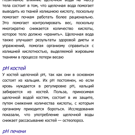
Позитивное влияние щелочной воды на массу
тела состоит в том, что щелочная вода помогает
выводить из тканей излишнюю кислоту, поскольку
помогает почкам работать более рационально.
Это помогает контролировать вес, поскольку
многократно снижается количество кислоты,
которое тело должно «хранить». Щелочная вода
также улучшает результаты здоровой диеты и
упражнений, помогая организму справиться с
излишней кислотностью, выделяемой жировыми
тканями в процессе потери весаю
pH костей
У костей щелочной pH, так как они в основном
состоят из кальция. Их pH постоянен, но если
кровь нуждается в регулировке pH, кальций
забирается из костей.
Польза, приносимая
щелочной водой костям, состоит в их защите,
путем снижения количества кислоты, с которым
организму приходится бороться. Исследования
показали, что употребление щелочной воды
снижает рассасывание костей — остеопороз.
pH печени