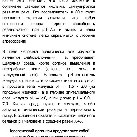
выше! Это означает, что когда жидкости в
организме становятся кислыми, стимулируется
развитие рака. Его последователи в 60-х годах
прошлого столетия доказали, что любая
патогенная флора теряет способность
размножаться при pH=7,5 и выше, и наша
иммунная система легко справляется с любыми
агрессорами!
В теле человека практически все жидкости
являются слабощелочными, Т.е. преобладает
щелочная среда, кроме органов выделения и
переработки пищи (слюна, пот, моча и
желудочный сок). Например, рН-показатель
желудка отличается в зависимости от его отдела:
в просвете тела желудка pH = 1,5 - 2,0
(на
голодный желудок), а в глубине эпителиального
слоя желудка рН = 7,0, в пищеводе
рН = 6,0 —
7,0.
Кислая среда нужна в желудке, чтобы
запускать химические реакции и переваривать
пищу. В основном п
оказатель кислотно-щелочного
баланса pH человека в среднем равен 7,45.
Человеческий организм представляет собой