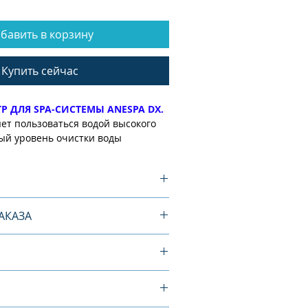
бавить в корзину
Купить сейчас
 ДЛЯ SPA-СИСТЕМЫ ANESPA DX.
ет пользоваться водой высокого
ый уровень очистки воды
льзованием внешнего фильтра.
выполнен в виде цилиндра из
рессованного углеродного
 SPA-системы ANESPA DX
ированным углем.
Волокно
АКАЗА
одного волокна, пропитанного
ано турмалином. Фильтр
ет из водопроводной воды опасные
КАЗА.
 фтор, бактерии, фенолы,
л, замены фильтра: 1-2 года
дочные породы, запах,
 приобрести Канген Аппарат
висит от качества водопроводной
ПРОВОДИТСЯ ТОЛЬКО ПО
органические загрязнения,
р),
необходимо положить
обы фильтр аппарата служил
СЧЕТУ ОТ КОМПАНИИ ENAGIC
тва и грибки. Таким образом
в корзину (нажмите кнопку
те фильтры предварительной