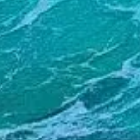
насладиться поле
ионизированной в
Двухкартриджная
смесь натуральны
подобранных, инг
источников, прин
поток воды разбив
для того, чтобы о
кожа насыщалась 
создает поток гор
физическое и пси
человека.
ANESPA DX – Акт
Enagic