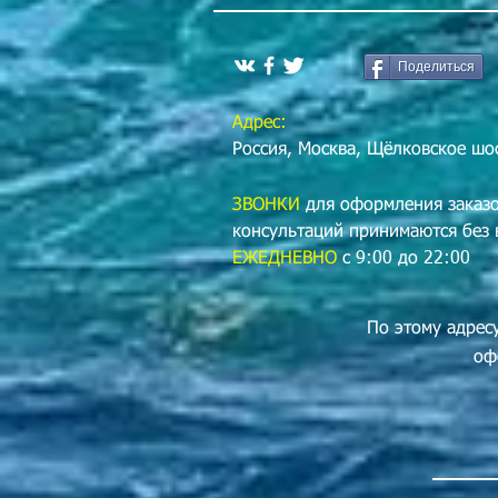
Поделиться
Адрес:
Россия, Москва, Щёлковское шос
ЗВОНКИ
для оформления заказо
консультаций принимаются без
ЕЖЕДНЕВНО
с 9:00 до 22:00
По этому адрес
оф