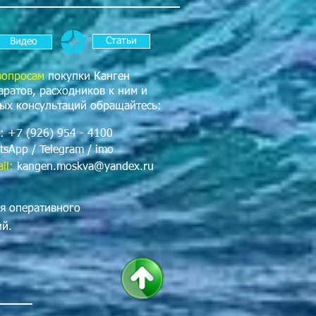
Статьи
Видео
вопросам
покупки Канген
аратов, расходников к ним и
ых консультаций обращайтесь:
: +7 (926) 954 - 4100
tsApp / Telegram / imo
il:
kangen.moskva@yandex.ru
я оперативного
ий.