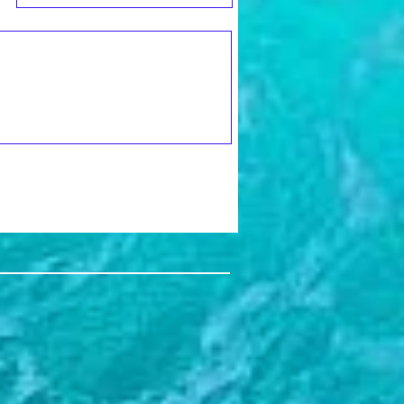
ие товара.
На время доставки ваша покупка
тор для ванной (душевой)
счет компании. Оперативность
 вырабатывает непрерывный
информации мы свяжемся с вами
фиса поддержки от Enagic в 29
онизированной минеральной воды.
емя
для ее подтверждения и
товленный внешний ионный
ии по заказу. Ответим на все
аксимально очищает воду из
 с выбором, дадим необходимые
ЕЗ ОПЛАТЫ.
Вы лично можете
аняя из ее состава на 100% хлор,
тем оформим заявку на
ис, оплатить покупку и тут же
другие вредные вещества, такие
ара.
а покупку предварительно
ы, фенолы, осадки, запахи, привкус
ка. Мы обязательно поможем вам в
сор. Вода становится Живой за
кластерной структуры и
елочности.
ращайтесь: +7 (926) 954-4100.
е сделать правильно.
- фильтрация с помощью
апевтических камней,
внутреннем керамическом
обогащается безопасными
нералами и меняет рН на средне
измененная таким образом,
яющим эффектом, как и вода в
никах известного курорта Японии
щью ANESPA Вы можете дома