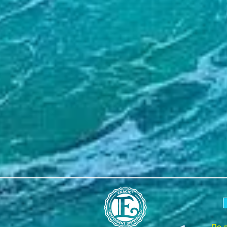
для умывания, убо
Министерством зд
обеспечения Япон
линейкой ионизат
сертифицирован, 
Leveluk SD501 P
своем классе
сре
ионизаторов воды п
модель Leveluk Ka
электролизной кам
электродов), бол
экраном с кнопка
получаемой воды 
понятными голосо
Обратите внимание
прибор для вас и 
инвестицией в зд
бизнес.
Прибор хорошо с