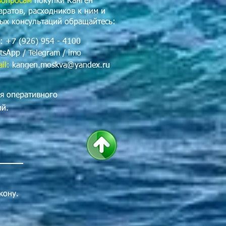
именении в течении последних
вопросам
покупки Канген
анная система фильтрации и
аратов, расходников к ним и
 Enagic дает колоссальные
ых консультаций обращайтесь:
 бизнеса любых размеров. К ним
: +7 (926) 954 - 4100
ны, производства, детские сады,
ьницы, госпитали, медцентры,
tsApp / Telegram / imo
лоны красоты и другие публичные
il:
kangen.moskva@yandex.ru
орые связаны с использованием
нген машины с коммерческой
я оперативного
ание ее в течение 15-20 лет
ть чистую и эффективную воду
ий.
 для различных целей легче, чем
atinum достаточно компактен,
не
еста на столешнице, может
ться в кухонный шкаф. Идеально
ой кухни. Легко и непринужденно
бой дизайн, выполненный даже по
кону.
аказу. Особенно подходит стиль
гочисленным признаниям - это
ежная, красивая машина, аппарат