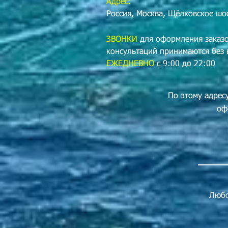
Адрес:
Россия, Москва, Щёлковское шос
ЗВОНКИ
для оформления заказо
консультаций принимаются без
ЕЖЕДНЕВНО
с 9:00 до 22:00
По этому адрес
оф
Любо