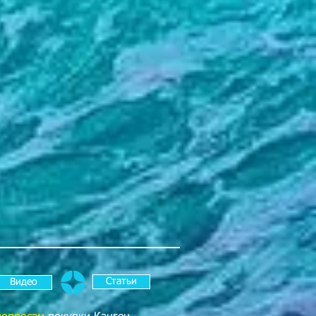
рки, чистки и дезинфекции.
равоохранения и социального
ии этот прибор, наряду со ВСЕЙ
оров Enagic®, признан и
как медицинское оборудование!
latinum был самым лучшим в
ди промышленно производимых
ока... не появилась, в 2014 году,
ngen 8, с сильнейшей
ерой (8 активных пластин-
ьшим интуитивным сенсорным
ми переключения режима
и меню управления (LCD-дисплей),
выми подсказками на 10 языках.
 на Leveluk Kangen 8! Этот
вашей семьи может стать удачной
оровье и возможный будущий
Статьи
Видео
ебя зарекомендовал в