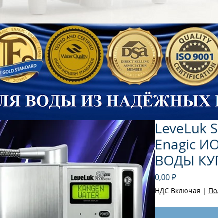
LeveLuk 
Enagic 
ВОДЫ КУ
Цена
0,00 ₽
НДС Включая
|
По