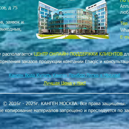
коммерческом пр
По 
15 лет.
Запатентов
Апп
се, д 75
ионизации воды от
люб
преимущества для
в, заявок и
Тел.
относятся рестора
 выходных,
школы, офисы, бол
Wha
фитнес-клубы, са
E-ma
предприятия, кот
воды. Покупка Ка
у располагается
ЦЕНТР ОНЛАЙН-ПОДДЕРЖКИ
КЛИЕНТОВ
дл
целью и использов
позволяет получа
ормления заказов продукции компании Enagic и консультац
высокого качества
когда-либо.
Канген Вода Купить Канген Прибор Легко в Москве!
Лучшая Цена у Нас!
LeveLuk SD501 Pl
занимает много м
свободно помести
подойдет для люб
© 2016г - 2025г. КАНГЕН МОСКВА. Все права защищены.
вписывается в лю
е копирование материалов запрещено и преследуется по за
индивидуальному з
металлик. По мно
современная, над