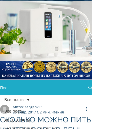
Пост
КАНГЕН ВОДА
Все посты
Автор: KangenVIP
Все посты
28 февр. 2017 г.
2 мин. чтения
СКОЛЬКО МОЖНО ПИТЬ
АКСЕССУАРЫ
МОЛЕКУЛЯРНЫЙ ВОДОРОД