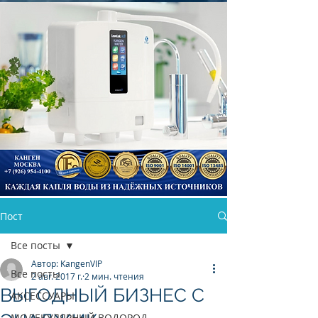
Пост
КАНГЕН ВОДА
Все посты
Автор: KangenVIP
Все посты
2 авг. 2017 г.
2 мин. чтения
ВЫГОДНЫЙ БИЗНЕС С
АКСЕССУАРЫ
МОЛЕКУЛЯРНЫЙ ВОДОРОД