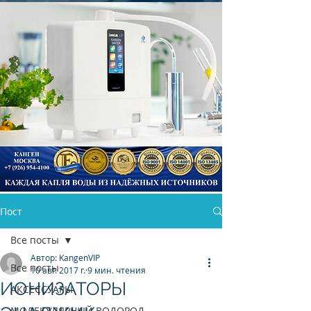
Пост
КАНГЕН ВОДА
Все посты
Автор: KangenVIP
Все посты
10 авг. 2017 г.
9 мин. чтения
ИОНИЗАТОРЫ
АКСЕССУАРЫ
МОЛЕКУЛЯРНЫЙ ВОДОРОД