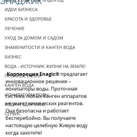
ЭНАДЖИК
ИДЕИ БИЗНЕСА
КРАСОТА И ЗДОРОВЬЕ
ЛЕЧЕНИЕ
УХОД ЗА ДОМОМ И САДОМ
ЗНАМЕНИТОСТИ И КАНГЕН ВОДА
БИЗНЕС
ВОДА - ИСТОЧНИК ЖИЗНИ НА ЗЕМЛЕ!
Корпорация Enagic®
 предлагает 
ПРОЧИЕ СТАТЬТИ
инновационное решение – 
КАНГЕН ВОДА
ионизаторы воды. Проточная 
ИОНИЗАТОРЫ ВОДЫ
система любых Канген аппаратов 
не имеет химических реагентов. 
ВОДА И ЗДОРОВЬЕ
Она безопасна и работает 
СЕРВИС
бесперебойно. Вы получаете 
настоящую целебную Живую воду 
когда захотите! 