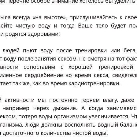
этом перечне особое внимание хотелось бы уделить 
ла всегда «на высоте», прислушивайтесь к своем
пейте чистую воду и тогда Ваше тело будет пол
ти родятся здоровыми!
 людей пьют воду после тренировки или бега,
 воду после занятия сексом, не смотря на тот факт,
ивности сопоставим с хорошей тренировкой в
иленное сердцебиение во время секса, свидетель
тает так же, как во время кардиотренировки. 
 активности мы постоянно теряем влагу, даже 
, например через дыхание. А когда занимаемс
ексом, потеря воды организмом увеличивается. Ч
ганизма, люди должны восполнять водный баланс 
 достаточного количества чистой воды.