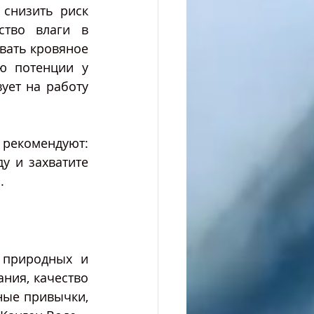
снизить риск 
ство влаги в 
ать кровяное 
ю потенции у 
ет на работу 
рекомендуют: 
 и захватите 
.
природных и 
ния, качество 
ные привычки, 