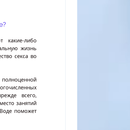
е?
 какие-либо 
альную жизнь 
ство секса во 
полноценной 
огочисленных 
ежде всего, 
есто занятий 
Воде поможет 