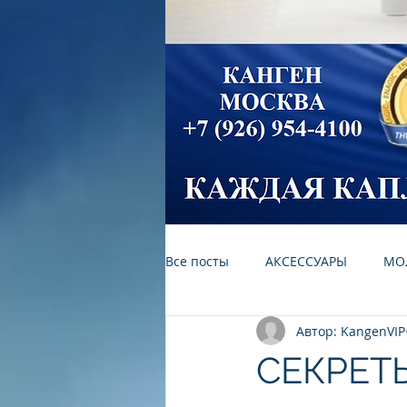
Все посты
АКСЕССУАРЫ
МО
Автор: KangenVIP
УХОД ЗА ДОМОМ И САДОМ
СЕКРЕТ
ВОДА - ИСТОЧНИК ЖИЗНИ НА З