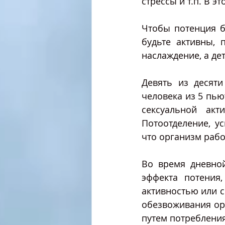
стрессы и т.п. В 
Чтобы потенция бы
будьте активны, 
наслаждение, а де
Девять из десяти
человека из 5 пьют
сексуальной акт
Потоотделение, ус
что организм рабо
Во время дневной
эффекта потения
активностью или с
обезвоживания ор
путем потребления