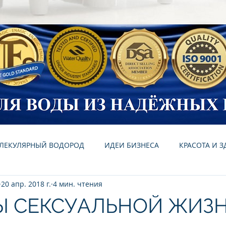
ЛЕКУЛЯРНЫЙ ВОДОРОД
ИДЕИ БИЗНЕСА
КРАСОТА И 
20 апр. 2018 г.
4 мин. чтения
ЗНАМЕНИТОСТИ И КАНГЕН ВОДА
БИЗНЕС
Ы СЕКСУАЛЬНОЙ ЖИЗ
ЕМЛЕ!
ПРОЧИЕ СТАТЬТИ
КАНГЕН ВОДА
ИОНИЗАТ