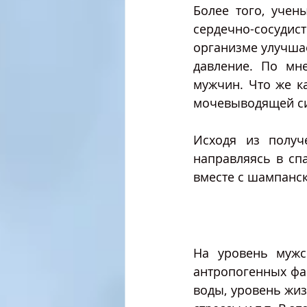
Более того, учен
сердечно-сосудис
организме улучшае
давление. По мне
мужчин. Что же ка
мочевыводящей с
Исходя из получе
направляясь в сп
вместе с шампанс
На уровень мужс
антропогенных фак
воды, уровень жиз