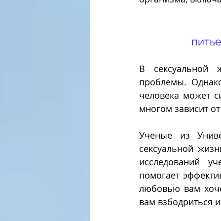
питье
В сексуальной ж
проблемы. Однако
человека может си
многом зависит от
Ученые из Униве
сексуальной жизн
исследований уч
помогает эффектив
любовью вам хоче
вам взбодриться и