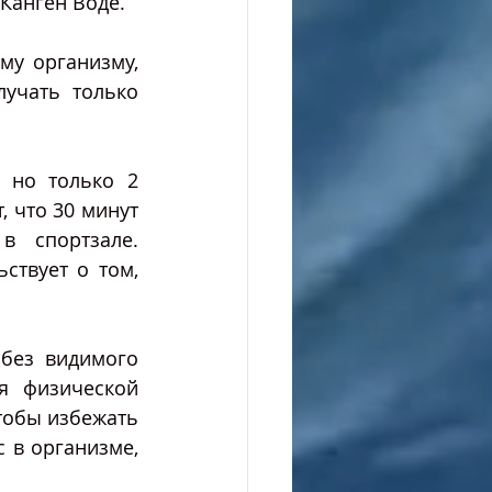
Канген Воде. 
у организму, 
учать только 
 но только 2 
 что 30 минут 
 спортзале. 
ствует о том, 
без видимого 
я физической 
тобы избежать 
в организме, 