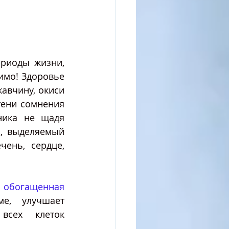
риоды жизни, 
имо! Здоровье 
авчину, окиси 
тени сомнения 
ика не щадя 
, выделяемый 
ень, сердце, 
 обогащенная 
е, улучшает 
всех клеток 